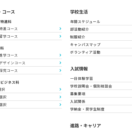
・コース
学校生活
英特進科
年間スケジュール
英特進コース
部活動紹介
語留学コース
制服紹介
キャンパスマップ
通科
ボランティア活動
抜進学コース
術デザインコース
入試情報
理探究コース
一日体験学習
合ビジネス科
学校説明会・個別相談会
T選択
募集要項
計選択
入試関係
通選択
学納金・奨学生制度
進路・キャリア