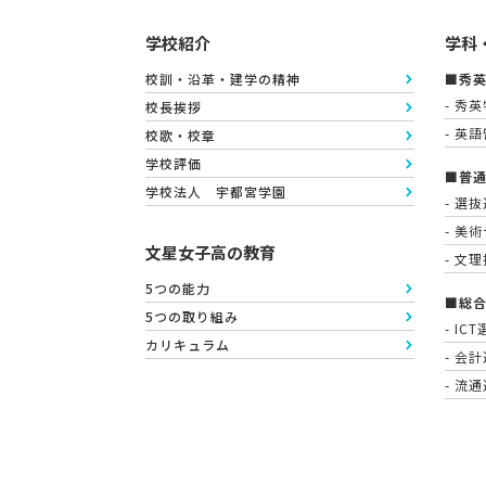
学校紹介
学科
校訓・沿革・建学の精神
■秀
- 秀
校長挨拶
- 英
校歌・校章
学校評価
■普
学校法人 宇都宮学園
- 選
- 美
文星女子高の教育
- 文
5つの能力
■総
5つの取り組み
- IC
カリキュラム
- 会
- 流