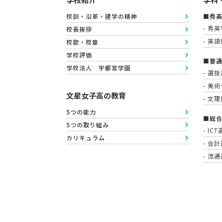
校訓・沿革・建学の精神
■秀
- 秀
校長挨拶
- 英
校歌・校章
学校評価
■普
学校法人 宇都宮学園
- 選
- 美
文星女子高の教育
- 文
5つの能力
■総
5つの取り組み
- IC
カリキュラム
- 会
- 流