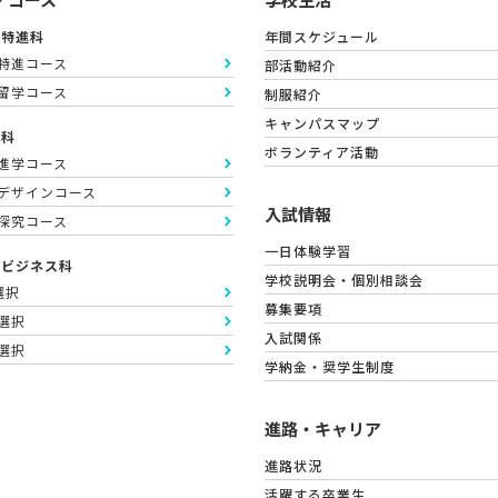
英特進科
年間スケジュール
英特進コース
部活動紹介
語留学コース
制服紹介
キャンパスマップ
通科
ボランティア活動
抜進学コース
術デザインコース
入試情報
理探究コース
一日体験学習
合ビジネス科
学校説明会・個別相談会
T選択
募集要項
計選択
入試関係
通選択
学納金・奨学生制度
進路・キャリア
進路状況
活躍する卒業生